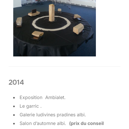
2014
Exposition Ambialet.
Le garric .
Galerie ludivines pradines albi.
Salon d’automne albi.
(prix du conseil