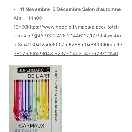
11 Novembre 3 Décembre
Salon d’automne
Albi
14h00-
18h00
https://www.google.fr/maps/place/Hotel+i
bis+Albi/@43.9322426,2.1446112,17z/data=!4m
5!3m4!1s0x12ade8007fc92895:0x980946edc6e
38d26!8m2!3d43.923777!4d2.1475628?dcr=0