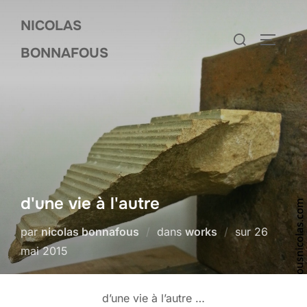
Aller
NICOLAS
au
Rechercher :
PERMUT
contenu
BONNAFOUS
d'une vie à l'autre
Publié
par
nicolas bonnafous
dans
works
sur
26
le
mai 2015
d’une vie à l’autre …