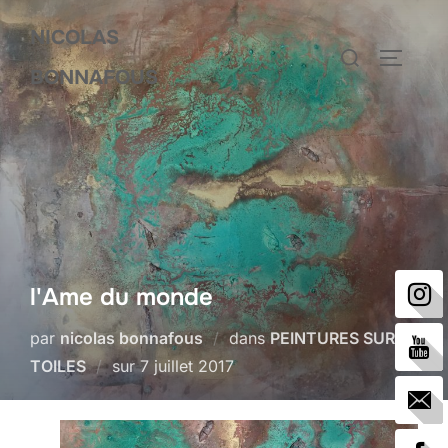
Aller
NICOLAS
au
Rechercher :
PERMUT
contenu
BONNAFOUS
l'Ame du monde
par
nicolas bonnafous
dans
PEINTURES SUR
Publié
TOILES
sur
7 juillet 2017
le