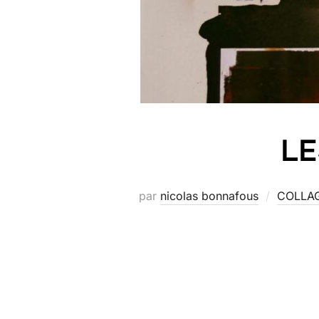
LE
par
nicolas bonnafous
COLLA