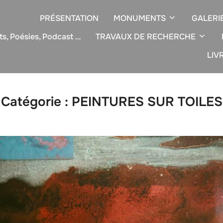
PRÉSENTATION
MONUMENTS
GALERI
ts, Poésies, Podcast …
TRAVAUX DE RECHERCHE
LIV
Catégorie :
PEINTURES SUR TOILES