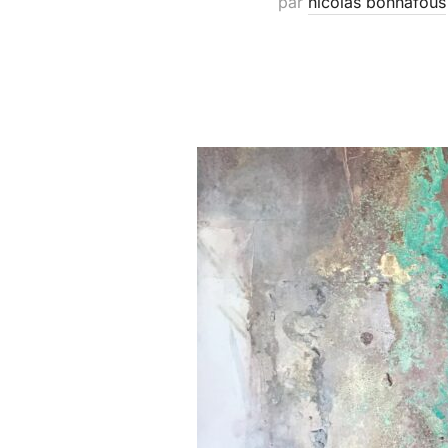
par
nicolas bonnafous