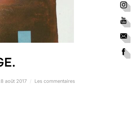
GE.
ublié
8 août 2017
Les commentaires
e